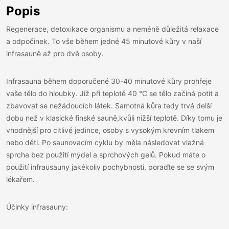
Popis
Regenerace, detoxikace organismu a neméně důležitá relaxace
a odpočinek. To vše během jedné 45 minutové kůry v naší
infrasauně až pro dvě osoby.
Infrasauna během doporučené 30-40 minutové kůry prohřeje
vaše tělo do hloubky. Již při teplotě 40 °C se tělo začíná potit a
zbavovat se nežádoucích látek. Samotná kůra tedy trvá delší
dobu než v klasické finské sauně,kvůli nižší teplotě. Díky tomu je
vhodnější pro citlivé jedince, osoby s vysokým krevním tlakem
nebo děti. Po saunovacím cyklu by měla následovat vlažná
sprcha bez použití mýdel a sprchových gelů. Pokud máte o
použití infrausauny jakékoliv pochybnosti, poraďte se se svým
lékařem.
Účinky infrasauny: